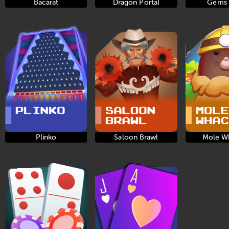
Bacarat
Dragon Portal
Gems 
Plinko
Saloon Brawl
Mole W