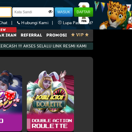
MASUK
 Chat |
Hubungi Kami |
Lupa Password?
NEW
AK IKAN
REFERRAL
PROMOSI
 AKSES SELALU LINK RESMI KAMI dewapokerbagus.com dewapoke