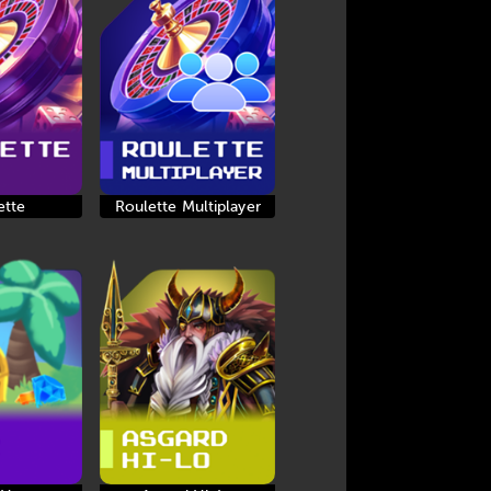
ette
Roulette Multiplayer