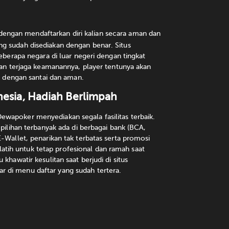
ngan mendaftarkan diri kalian secara aman dan
g sudah disediakan dengan benar. Situs
eberapa negara di luar negeri dengan tingkat
kan terjaga keamanannya, player tentunya akan
e dengan santai dan aman.
nesia, Hadiah Berlimpah
wapoker menyediakan segala fasilitas terbaik.
pilihan terbanyak ada di berbagai bank (BCA,
-Wallet, penarikan tak terbatas serta promosi
ilatih untuk tetap profesional dan ramah saat
hawatir kesulitan saat berjudi di situs
 di menu daftar yang sudah tertera.