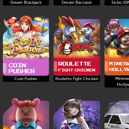
Dream Blackjack
Dream Baccarat
Sicbo ID
Minesw
Coin Pusher
Roulette Fight Chicken
Holly