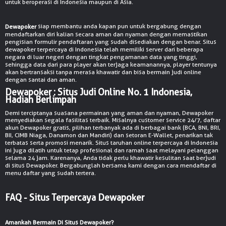
untuk beroperasi di Indonesia maupun di Asia.
© Copyright 2026 bxvfb13945.dewapokercore.club - All right reserved | 18+
siap membantu anda kapan pun untuk bergabung dengan
Dewapoker
mendaftarkan diri kalian secara aman dan nyaman dengan memastikan
pengisian formulir pendaftaran yang sudah disediakan dengan benar. Situs
dewapoker terpercaya di Indonesia telah memiliki server dari beberapa
negara di luar negeri dengan tingkat pengamanan data yang tinggi,
sehingga data dari para player akan terjaga keamanannya, player tentunya
akan bertransaksi tanpa merasa khawatir dan bisa bermain judi online
dengan santai dan aman.
Dewapoker : Situs Judi Online No. 1 Indonesia,
Hadiah Berlimpah
Demi terciptanya suasana permainan yang aman dan nyaman, Dewapoker
menyediakan segala fasilitas terbaik. Misalnya customer service 24/7, daftar
akun Dewapoker gratis, pilihan terbanyak ada di berbagai bank (BCA, BNI, BRI,
BII, CIMB Niaga, Danamon dan Mandiri) dan setoran E-Wallet, penarikan tak
terbatas serta promosi menarik. Situs taruhan online terpercaya di Indonesia
ini juga dilatih untuk tetap profesional dan ramah saat melayani pelanggan
selama 24 jam. Karenanya, Anda tidak perlu khawatir kesulitan saat berjudi
di situs Dewapoker. Bergabunglah bersama kami dengan cara mendaftar di
menu daftar yang sudah tertera.
FAQ - Situs Terpercaya Dewapoker
Amankah Bermain Di Situs Dewapoker?