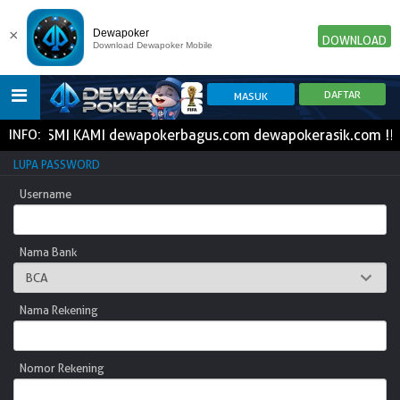
×
Dewapoker
DOWNLOAD
Download Dewapoker Mobile
LINK RESMI KAMI dewapokerbagus.com dewapokerasik.com !!
INFO:
HOME
LUPA PASSWORD
Username
POKER
SLOT GAME
IDN E-LOTTERY
NEW
NEW
Nama Bank
SPORTBOOK
LIVE CASINO
IDNLIVE
NEW
Nama Rekening
TOGEL
ESPORTS
ARCADE
NEW
NEW
NEW
Nomor Rekening
TEMBAK IKAN
IDNRAFFLE
IDNTRADE